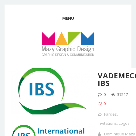
MENU
VADEMEC
IBS
0
37517
0
Fardes
,
Invitations
,
Logos
Dominique Mazy