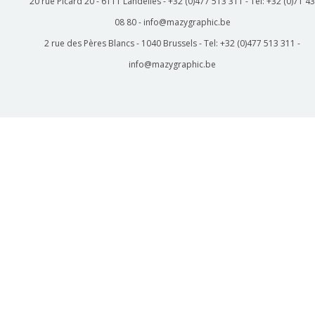
20 rue Picard 20 - 6111 Landelies - +32 (0)477 513 311 - Tel: +32 (0)71 43
08 80 - info@mazygraphic.be
2 rue des Pères Blancs - 1040 Brussels - Tel: +32 (0)477 513 311 -
info@mazygraphic.be