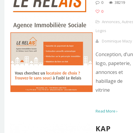
0
38219
0
Annonces
,
Autre
Logos
Dominique Mazy
Conception, d’un
logo, papeterie,
annonces et
habillage de
vitrine
Read More ›
KAP