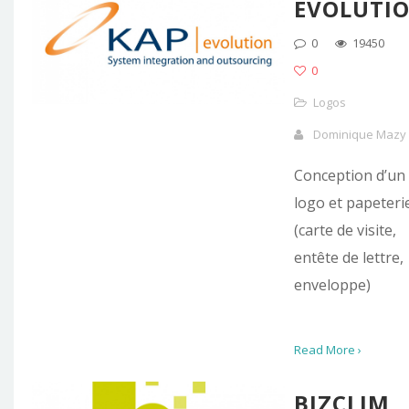
EVOLUTI
0
19450
0
Logos
Dominique Mazy
Conception d’un
logo et papeteri
(carte de visite,
entête de lettre,
enveloppe)
Read More ›
BIZCLIM