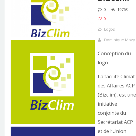
0
19763
0
Logos
Dominique Mazy
Conception du
logo.
La facilité Climat
des Affaires ACP
(Bizclim), est une
initiative
conjointe du
Secrétariat ACP
et de l’Union