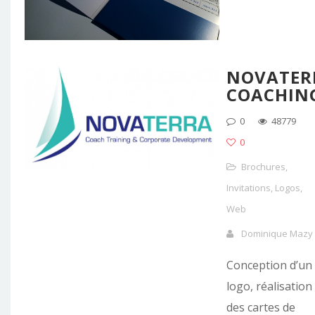
NOVATER
COACHIN
0
48779
0
Brochures
,
Invitations
,
Logos
,
Web
Dominique Mazy
Conception d’un
logo, réalisation
des cartes de